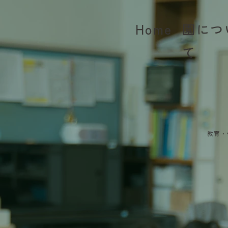
Home
園につ
て
教育・