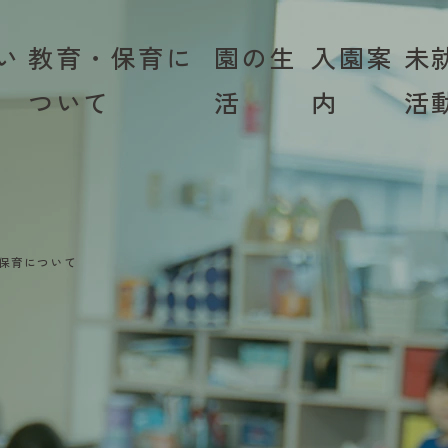
い
教育・保育に
園の生
入園案
未
ついて
活
内
活
保育について