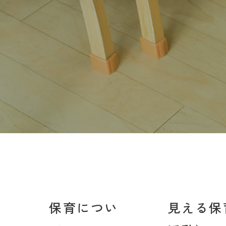
い
保育につい
見える保