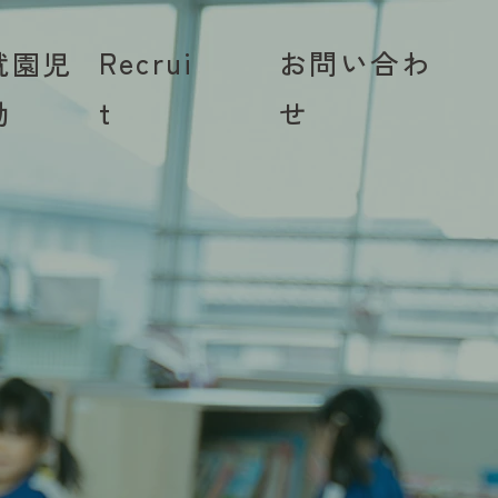
​お問い合わ
Recrui
就園児
せ
t
動